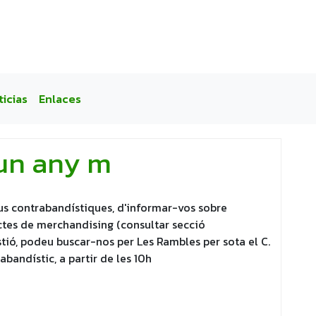
ticias
Enlaces
un any m
eus contrabandístiques, d'informar-vos sobre
uctes de merchandising (consultar secció
stió, podeu buscar-nos per Les Rambles per sota el C.
abandístic, a partir de les 10h