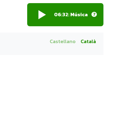
06:32: Música
Castellano
Català