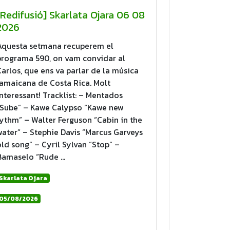
[Redifusió] Skarlata Ojara 06 08
2026
Aquesta setmana recuperem el
programa 590, on vam convidar al
Carlos, que ens va parlar de la música
jamaicana de Costa Rica. Molt
interessant! Tracklist: – Mentados
“Sube” – Kawe Calypso “Kawe new
rythm” – Walter Ferguson “Cabin in the
water” – Stephie Davis “Marcus Garveys
old song” – Cyril Sylvan “Stop” –
Bamaselo “Rude …
Skarlata Ojara
05/08/2026