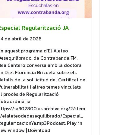
Especial Regularització JA
24 de abril de 2026
En aquest programa d’El Aleteo
Desequilibrado, de Contrabanda FM,
Bea Cantero conversa amb la doctora
en Dret Florencia Brizuela sobre els
detalls de la sol·licitud del Certificat de
Vulnerabilitat i altres temes vinculats
al procés de Regularització
Extraordinària.
https://ia902800.us.archive.org/2/item
s/elaleteodedesequilibrado/Especial_
RegularizacionYa.mp3Podcast: Play in
new window | Download