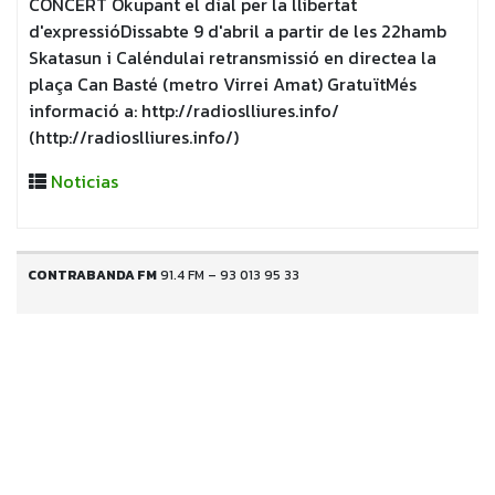
CONCERT Okupant el dial per la llibertat
d'expressióDissabte 9 d'abril a partir de les 22hamb
Skatasun i Caléndulai retransmissió en directea la
plaça Can Basté (metro Virrei Amat) GratuïtMés
informació a: http://radioslliures.info/
(http://radioslliures.info/)
Noticias
CONTRABANDA FM
91.4 FM – 93 013 95 33