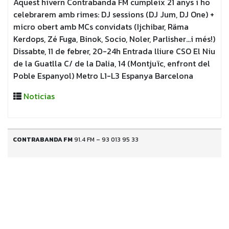
Aquest hivern Contrabanda FM cumpleix 21 anys i ho
celebrarem amb rimes: DJ sessions (DJ Jum, DJ One) +
micro obert amb MCs convidats (Ijchibar, Räma
Kerdops, Zé Fuga, Binok, Socio, Noler, Parlisher…i més!)
Dissabte, 11 de febrer, 20-24h Entrada lliure CSO El Niu
de la Guatlla C/ de la Dalia, 14 (Montjuïc, enfront del
Poble Espanyol) Metro L1-L3 Espanya Barcelona
Noticias
CONTRABANDA FM
91.4 FM – 93 013 95 33