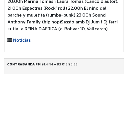
20:00h Marina Tomas i Laura Tomas (Cançó d'autor).
21:00h Espectres (Rock' roll) 22:00h El niño del
parche y muletita (rumba-punk) 23:00h Sound
Anthony Family (hip hop)Sessió amb Dj Jum i Dj ferri
kutia la REINA D'AFRICA (c. Bolivar 10, Vallcarca)
Noticias
CONTRABANDA FM
91.4 FM – 93 013 95 33