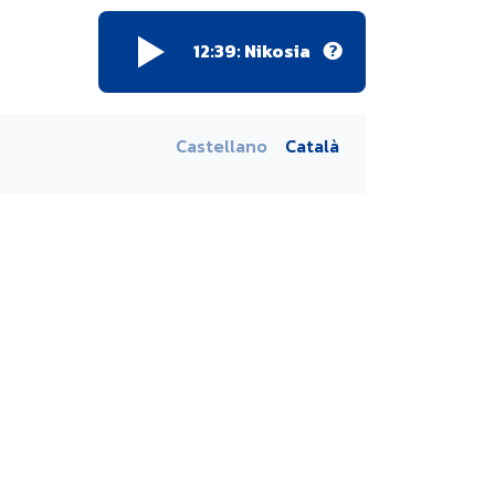
12:39:
Nikosia
Castellano
Català