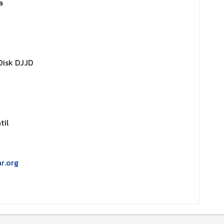
a
Disk DJJD
til
r.org