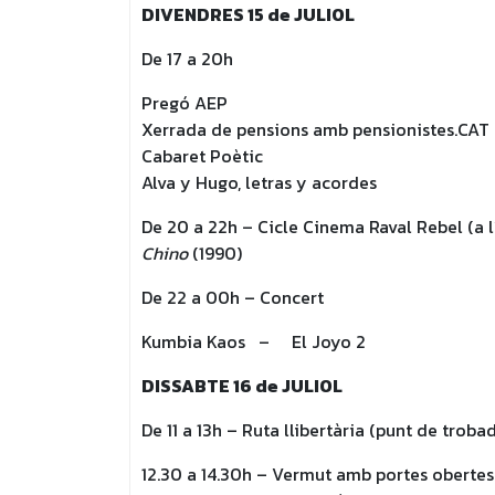
DIVENDRES 15 de JULIOL
De 17 a 20h
Pregó AEP
Xerrada de pensions amb pensionistes.CAT
Cabaret Poètic
Alva y Hugo, letras y acordes
De 20 a 22h – Cicle Cinema Raval Rebel (a l´
Chino
(1990)
De 22 a 00h – Concert
Kumbia Kaos – El Joyo 2
DISSABTE 16 de JULIOL
De 11 a 13h – Ruta llibertària (punt de troba
12.30 a 14.30h – Vermut amb portes obertes 