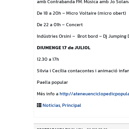
amb Contrabanda FM. Música amb Jo Solan
De 18 a 20h – Micro Voltaire (micro obert)
De 22 a 01h – Concert
Indústries Orsini – Brot bord – Dj Jumping 
DIUMENGE 17 de JULIOL
12.30 a 17h
Silvia i Cecília contacontes i animació infan
Paella popular
Més info a
http://ateneuenciclopedicpopula
Noticias
,
Principal