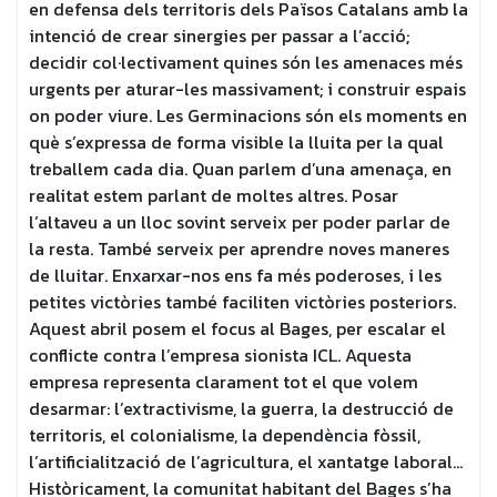
en defensa dels territoris dels Països Catalans amb la
intenció de crear sinergies per passar a l’acció;
decidir col·lectivament quines són les amenaces més
urgents per aturar-les massivament; i construir espais
on poder viure. Les Germinacions són els moments en
què s’expressa de forma visible la lluita per la qual
treballem cada dia. Quan parlem d’una amenaça, en
realitat estem parlant de moltes altres. Posar
l’altaveu a un lloc sovint serveix per poder parlar de
la resta. També serveix per aprendre noves maneres
de lluitar. Enxarxar-nos ens fa més poderoses, i les
petites victòries també faciliten victòries posteriors.
Aquest abril posem el focus al Bages, per escalar el
conflicte contra l’empresa sionista ICL. Aquesta
empresa representa clarament tot el que volem
desarmar: l’extractivisme, la guerra, la destrucció de
territoris, el colonialisme, la dependència fòssil,
l’artificialització de l’agricultura, el xantatge laboral…
Històricament, la comunitat habitant del Bages s’ha