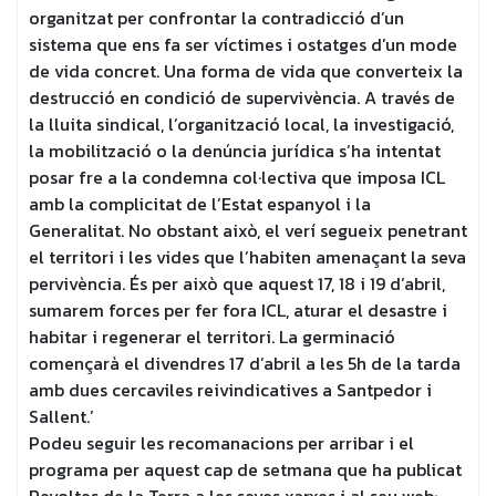
organitzat per confrontar la contradicció d’un
sistema que ens fa ser víctimes i ostatges d’un mode
de vida concret. Una forma de vida que converteix la
destrucció en condició de supervivència. A través de
la lluita sindical, l’organització local, la investigació,
la mobilització o la denúncia jurídica s’ha intentat
posar fre a la condemna col·lectiva que imposa ICL
amb la complicitat de l’Estat espanyol i la
Generalitat. No obstant això, el verí segueix penetrant
el territori i les vides que l’habiten amenaçant la seva
pervivència. És per això que aquest 17, 18 i 19 d’abril,
sumarem forces per fer fora ICL, aturar el desastre i
habitar i regenerar el territori. La germinació
començarà el divendres 17 d’abril a les 5h de la tarda
amb dues cercaviles reivindicatives a Santpedor i
Sallent.’
Podeu seguir les recomanacions per arribar i el
programa per aquest cap de setmana que ha publicat