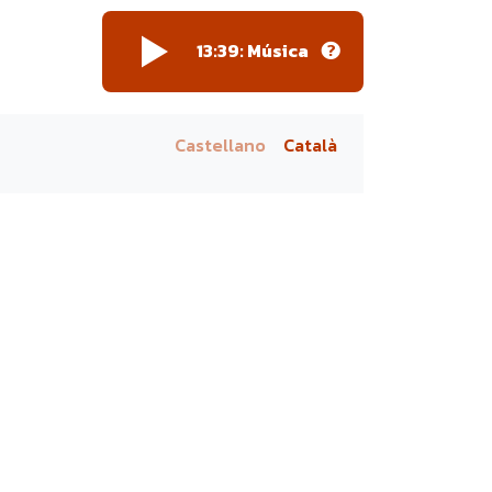
13:39: Música
Castellano
Català