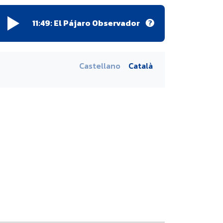
11:49:
El Pájaro Observador
Castellano
Català