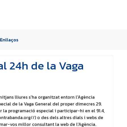
Enllaços
l 24h de la Vaga
jans lliures s'ha organitzat entorn l'Agència
pecial de la Vaga General del proper dimecres 29.
 la programació especial i participar-hi en el 91.4,
trabanda.org//) o des dels altres dials i webs de
rmar-vos millor consultant la web de l'Agència.