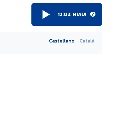
12:02:
MIAU!
Castellano
Català