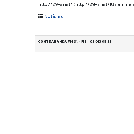
http://29-s.net/ (http://29-s.net/)Us anime
Notícies
CONTRABANDA FM
91.4 FM – 93 013 95 33