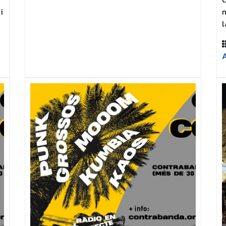
i
m
l
A