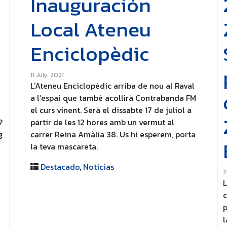
Inauguración
Local Ateneu
Enciclopèdic
11 July, 2021
L’Ateneu Enciclopèdic arriba de nou al Raval
a l’espai que també acollirà Contrabanda FM
el curs vinent. Serà el dissabte 17 de juliol a
?
partir de les 12 hores amb un vermut al
g
carrer Reina Amàlia 38. Us hi esperem, porta
la teva mascareta.
Destacado
,
Noticias
2
L
c
p
l