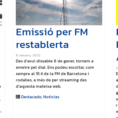
Emissió per FM
restablerta
8 January, 2022
Des d’avui dissabte 8 de gener, tornem a
emetre pel dial. Ens podeu escoltar, com
2
sempre al 91.4 de la FM de Barcelona i
rodalies, a més de per streaming des
e
d’aquesta mateixa web.
d
g
Destacado
,
Noticias
,
u
r
:
m
c