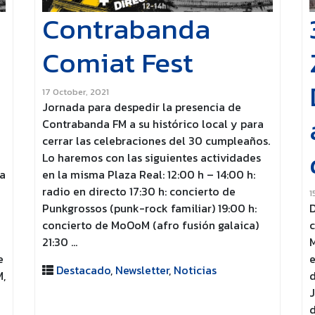
Contrabanda
Comiat Fest
17 October, 2021
Jornada para despedir la presencia de
Contrabanda FM a su histórico local y para
cerrar las celebraciones del 30 cumpleaños.
Lo haremos con las siguientes actividades
da
en la misma Plaza Real: 12:00 h – 14:00 h:
radio en directo 17:30 h: concierto de
1
Punkgrossos (punk-rock familiar) 19:00 h:
D
concierto de MoOoM (afro fusión galaica)
c
21:30 …
M
e
e
Destacado
,
Newsletter
,
Noticias
M,
d
J
d