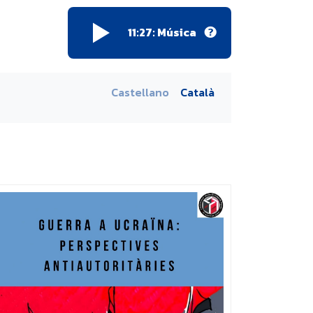
11:27: Música
Castellano
Català