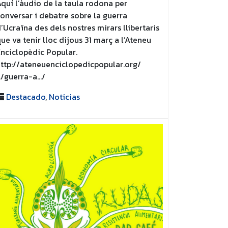
quí l’àudio de la taula rodona per
onversar i debatre sobre la guerra
’Ucraïna des dels nostres mirars llibertaris
ue va tenir lloc dijous 31 març a l’Ateneu
nciclopèdic Popular.
ttp://ateneuenciclopedicpopular.org/
…/guerra-a…/
Destacado
,
Noticias