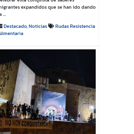
igrantes expandidos que se han ido dando
a …
Destacado
,
Noticias
Rudas Resistencia
limentaria