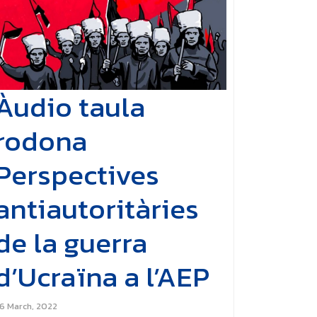
Àudio taula
rodona
Perspectives
antiautoritàries
de la guerra
d’Ucraïna a l’AEP
6 March, 2022