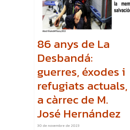
86 anys de La
Desbandá:
guerres, éxodes i
refugiats actuals,
a càrrec de M.
José Hernández
30 de novembre de 2023